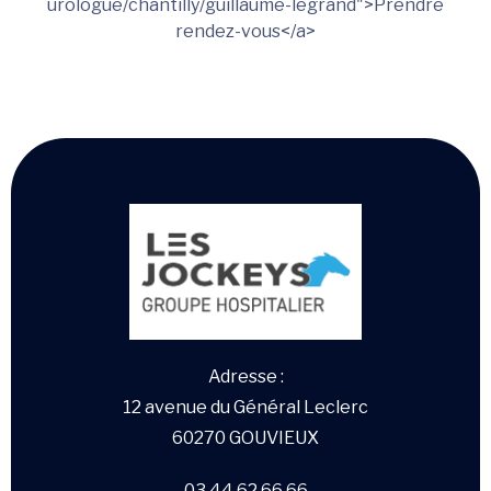
urologue/chantilly/guillaume-legrand">Prendre
rendez-vous</a>
Adresse :
12 avenue du Général Leclerc
60270 GOUVIEUX
03 44 62 66 66