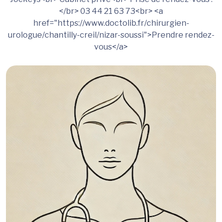
</br> 03 44 21 63 73<br> <a
href="https://www.doctolib.fr/chirurgien-
urologue/chantilly-creil/nizar-soussi">Prendre rendez-
vous</a>