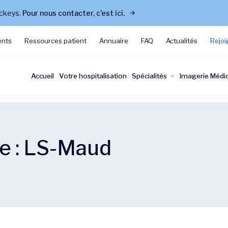
ockeys.
Pour nous contacter, c'est ici.
ents
Ressources patient
Annuaire
FAQ
Actualités
Rejoi
Accueil
Votre hospitalisation
Spécialités
Imagerie Médi
e :
LS-Maud