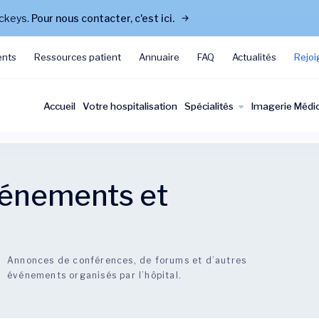
ockeys.
Pour nous contacter, c'est ici.
ents
Ressources patient
Annuaire
FAQ
Actualités
Rejoi
Accueil
Votre hospitalisation
Spécialités
Imagerie Médi
énements et
Annonces de conférences, de forums et d’autres
événements organisés par l’hôpital.